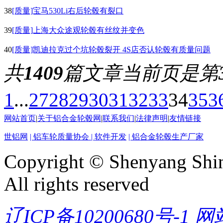
38
[质量]宝马530Li右后轮毂有裂口
39
[质量]上海大众途观轮毂有丝纹并变色
40
[质量]凯迪拉克过个坑轮毂裂开 4S店否认轮毂有质量问题
共
1409
篇文章
当前页是第
1
...
27
28
29
30
31
32
33
34
35
3
网站首页
|
关于铝合金轮毂网
|
联系我们
|
法律声明
|
友情链接
世铝网
| 铝车轮质量协会
| 软件开发
| 铝合金轮毂生产厂家
Copyright © Shenyang Shin
All rights reserved
辽ICP备10200680号-1
网