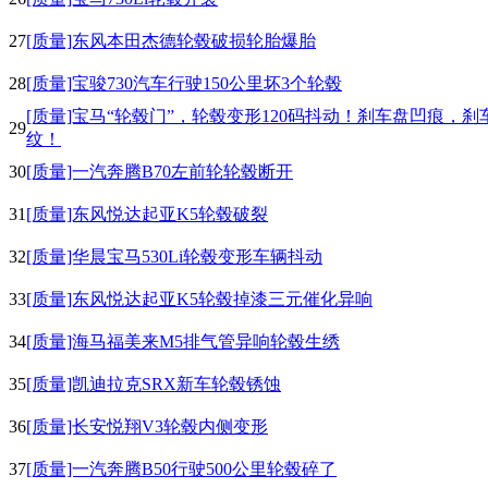
27
[质量]东风本田杰德轮毂破损轮胎爆胎
28
[质量]宝骏730汽车行驶150公里坏3个轮毂
[质量]宝马“轮毂门”，轮毂变形120码抖动！刹车盘凹痕，刹
29
纹！
30
[质量]一汽奔腾B70左前轮轮毂断开
31
[质量]东风悦达起亚K5轮毂破裂
32
[质量]华晨宝马530Li轮毂变形车辆抖动
33
[质量]东风悦达起亚K5轮毂掉漆三元催化异响
34
[质量]海马福美来M5排气管异响轮毂生绣
35
[质量]凯迪拉克SRX新车轮毂锈蚀
36
[质量]长安悦翔V3轮毂内侧变形
37
[质量]一汽奔腾B50行驶500公里轮毂碎了