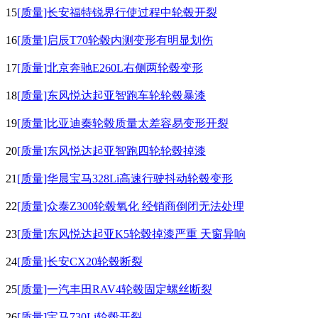
15
[质量]长安福特锐界行使过程中轮毂开裂
16
[质量]启辰T70轮毂内测变形有明显划伤
17
[质量]北京奔驰E260L右侧两轮毂变形
18
[质量]东风悦达起亚智跑车轮轮毂暴漆
19
[质量]比亚迪秦轮毂质量太差容易变形开裂
20
[质量]东风悦达起亚智跑四轮轮毂掉漆
21
[质量]华晨宝马328Li高速行驶抖动轮毂变形
22
[质量]众泰Z300轮毂氧化 经销商倒闭无法处理
23
[质量]东风悦达起亚K5轮毂掉漆严重 天窗异响
24
[质量]长安CX20轮毂断裂
25
[质量]一汽丰田RAV4轮毂固定螺丝断裂
26
[质量]宝马730Li轮毂开裂