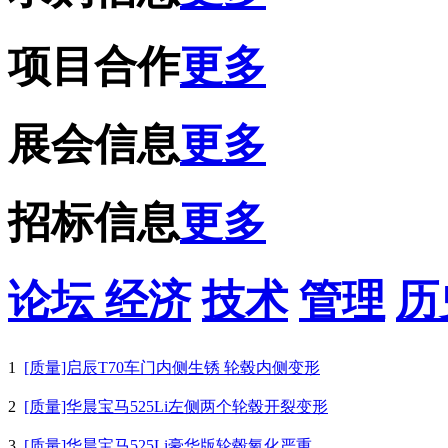
项目合作
更多
展会信息
更多
招标信息
更多
论坛
经济
技术
管理
历
1
[质量]启辰T70车门内侧生锈 轮毂内侧变形
2
[质量]华晨宝马525Li左侧两个轮毂开裂变形
3
[质量]华晨宝马525Li豪华版轮毂氧化严重