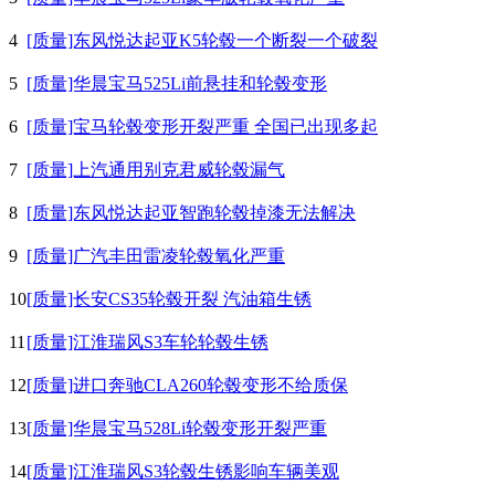
4
[质量]东风悦达起亚K5轮毂一个断裂一个破裂
5
[质量]华晨宝马525Li前悬挂和轮毂变形
6
[质量]宝马轮毂变形开裂严重 全国已出现多起
7
[质量]上汽通用别克君威轮毂漏气
8
[质量]东风悦达起亚智跑轮毂掉漆无法解决
9
[质量]广汽丰田雷凌轮毂氧化严重
10
[质量]长安CS35轮毂开裂 汽油箱生锈
11
[质量]江淮瑞风S3车轮轮毂生锈
12
[质量]进口奔驰CLA260轮毂变形不给质保
13
[质量]华晨宝马528Li轮毂变形开裂严重
14
[质量]江淮瑞风S3轮毂生锈影响车辆美观